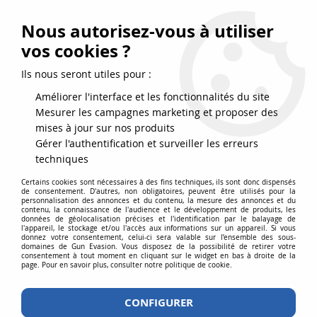
FRAIS DE PORT DPD OFFERTS EN FRANCE MÉTROPOLITAINE DÈS
79
€
D’ACHAT !
Nous autorisez-vous à utiliser
SERVICE CLIENT 03.88.51.37.75
vos cookies ?
0
Ils nous seront utiles pour :
Améliorer l'interface et les fonctionnalités du site
Mesurer les campagnes marketing et proposer des
Accueil
>
Accessoires
>
Visée
>
Red-dot
>
RED-DOT ROUGE ET VERT
mises à jour sur nos produits
TYPE MINI
Gérer l'authentification et surveiller les erreurs
techniques
Certains cookies sont nécessaires à des fins techniques, ils sont donc dispensés
de consentement. D'autres, non obligatoires, peuvent être utilisés pour la
personnalisation des annonces et du contenu, la mesure des annonces et du
contenu, la connaissance de l'audience et le développement de produits, les
données de géolocalisation précises et l'identification par le balayage de
l'appareil, le stockage et/ou l'accès aux informations sur un appareil. Si vous
donnez votre consentement, celui-ci sera valable sur l’ensemble des sous-
domaines de Gun Evasion. Vous disposez de la possibilité de retirer votre
consentement à tout moment en cliquant sur le widget en bas à droite de la
page. Pour en savoir plus, consulter notre politique de cookie.
CONFIGURER