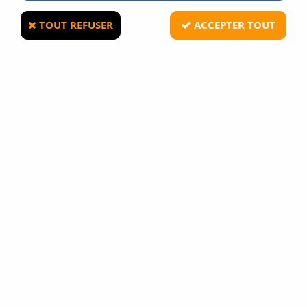
TOUT REFUSER
ACCEPTER TOUT
SWISS ARMS
RED-DOT ROUGE ET VERT TYPE MINI