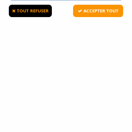
TOUT REFUSER
ACCEPTER TOUT
RTI OPTICS
Red-Dot type ACOG réticule point rouge et