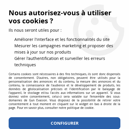
FRAIS DE PORT DPD OFFERTS EN FRANCE MÉTROPOLITAINE DÈS
79
€
D’ACHAT !
Nous autorisez-vous à utiliser
SERVICE CLIENT 03.88.51.37.75
vos cookies ?
0
Ils nous seront utiles pour :
Améliorer l'interface et les fonctionnalités du site
Mesurer les campagnes marketing et proposer des
Accueil
>
Accessoires
>
Visée
>
Red-dot
>
Red-Dot type ACOG réticule
mises à jour sur nos produits
point rouge et vert
Gérer l'authentification et surveiller les erreurs
techniques
Certains cookies sont nécessaires à des fins techniques, ils sont donc dispensés
de consentement. D'autres, non obligatoires, peuvent être utilisés pour la
personnalisation des annonces et du contenu, la mesure des annonces et du
contenu, la connaissance de l'audience et le développement de produits, les
données de géolocalisation précises et l'identification par le balayage de
l'appareil, le stockage et/ou l'accès aux informations sur un appareil. Si vous
donnez votre consentement, celui-ci sera valable sur l’ensemble des sous-
domaines de Gun Evasion. Vous disposez de la possibilité de retirer votre
consentement à tout moment en cliquant sur le widget en bas à droite de la
page. Pour en savoir plus, consulter notre politique de cookie.
CONFIGURER