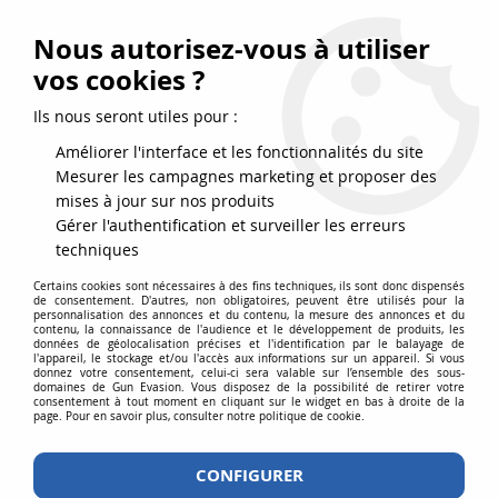
FRAIS DE PORT DPD OFFERTS EN FRANCE MÉTROPOLITAINE DÈS
79
€
D’ACHAT !
Nous autorisez-vous à utiliser
SERVICE CLIENT 03.88.51.37.75
vos cookies ?
0
Ils nous seront utiles pour :
Améliorer l'interface et les fonctionnalités du site
Mesurer les campagnes marketing et proposer des
Accueil
>
Accessoires
>
Visée
>
Red-dot
>
Red-Dot type holosight 551
mises à jour sur nos produits
CQB Tan éclairage rouge et vert
Gérer l'authentification et surveiller les erreurs
techniques
Certains cookies sont nécessaires à des fins techniques, ils sont donc dispensés
de consentement. D'autres, non obligatoires, peuvent être utilisés pour la
personnalisation des annonces et du contenu, la mesure des annonces et du
contenu, la connaissance de l'audience et le développement de produits, les
données de géolocalisation précises et l'identification par le balayage de
l'appareil, le stockage et/ou l'accès aux informations sur un appareil. Si vous
donnez votre consentement, celui-ci sera valable sur l’ensemble des sous-
domaines de Gun Evasion. Vous disposez de la possibilité de retirer votre
consentement à tout moment en cliquant sur le widget en bas à droite de la
page. Pour en savoir plus, consulter notre politique de cookie.
CONFIGURER