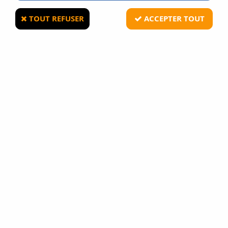
TOUT REFUSER
ACCEPTER TOUT
CYBERGUN
Red-Dot type holosight 551 CQB Tan