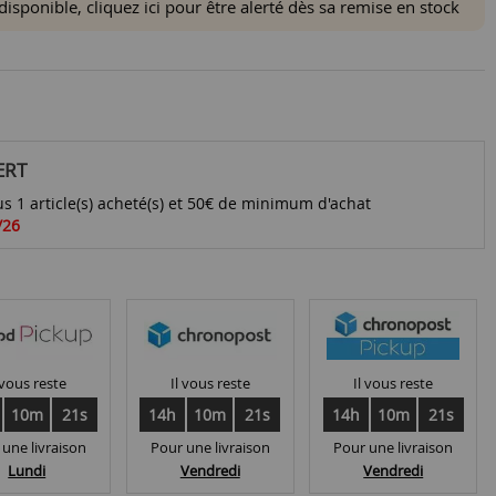
ponible, cliquez ici pour être alerté dès sa remise en stock
ERT
s 1 article(s) acheté(s) et 50€ de minimum d'achat
/26
 vous reste
Il vous reste
Il vous reste
10m
20s
14h
10m
20s
14h
10m
20s
 une livraison
Pour une livraison
Pour une livraison
Lundi
Vendredi
Vendredi