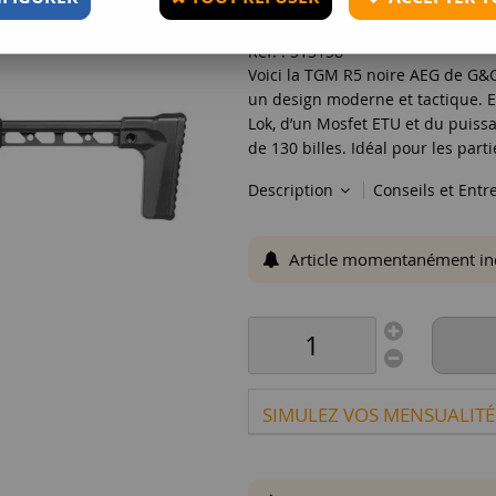
409
,
90
€
TTC
Réf. :
S13158
Voici la TGM R5 noire AEG de G&
un design moderne et tactique. 
Lok, d’un Mosfet ETU et du puiss
de 130 billes. Idéal pour les part
Description
Conseils et Entr
Article momentanément indis
SIMULEZ VOS MENSUALITÉ