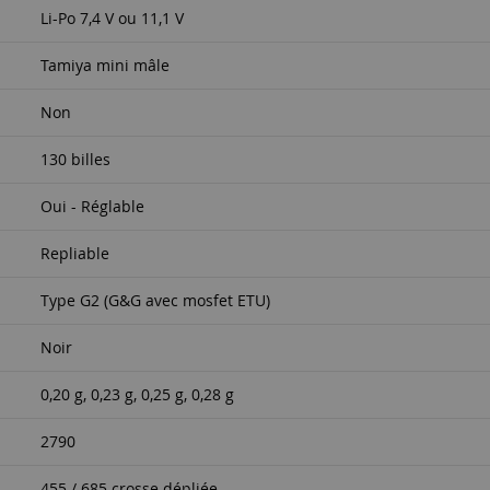
Li-Po 7,4 V ou 11,1 V
Tamiya mini mâle
Non
130 billes
Oui - Réglable
Repliable
Type G2 (G&G avec mosfet ETU)
Noir
0,20 g, 0,23 g, 0,25 g, 0,28 g
2790
455 / 685 crosse dépliée