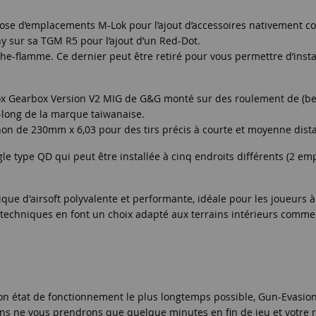
ose d’emplacements M-Lok pour l’ajout d’accessoires nativement co
nny sur sa TGM R5 pour l’ajout d’un Red-Dot.
he-flamme. Ce dernier peut être retiré pour vous permettre d’instal
box Gearbox Version V2 MIG de G&G monté sur des roulement de (be
e-long de la marque taïwanaise.
non de 230mm x 6,03 pour des tirs précis à courte et moyenne dist
angle type QD qui peut être installée à cinq endroits différents (2 
ique d'airsoft polyvalente et performante, idéale pour les joueurs 
techniques en font un choix adapté aux terrains intérieurs comme 
n état de fonctionnement le plus longtemps possible, Gun-Evasio
ons ne vous prendrons que quelque minutes en fin de jeu et votre 