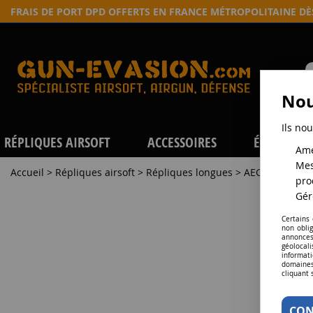
FRAIS DE PORT DPD OFFERTS EN FRANCE MÉTROPOLITAINE D
Nou
Ils nou
RÉPLIQUES AIRSOFT
ACCESSOIRES
ÉQUIPEME
Amé
Mes
Accueil
>
Répliques airsoft
>
Répliques longues
>
AEG
>
Répliqu
pro
Gér
Certains
non obli
annonces
géolocal
informati
domaines
cliquant 
CON