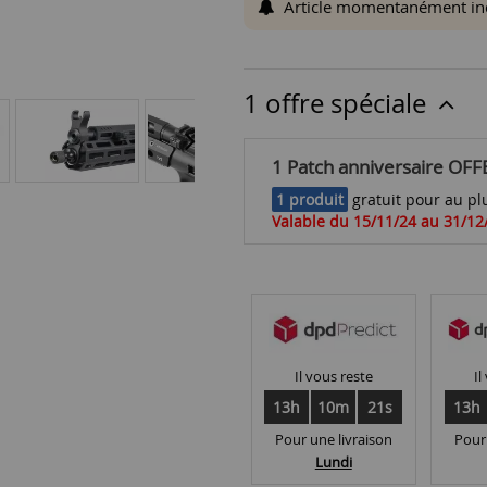
Article momentanément indis
1 offre spéciale
1 Patch anniversaire OFF
1 produit
gratuit pour au plu
Valable du 15/11/24 au 31/12
Il vous reste
Il
13h
10m
20s
13h
Pour une livraison
Pour
Lundi