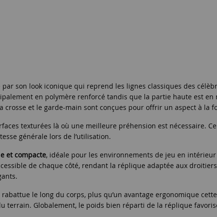
ar son look iconique qui reprend les lignes classiques des célèb
cipalement en polymère renforcé tandis que la partie haute est en 
 crosse et le garde-main sont conçues pour offrir un aspect à la f
surfaces texturées là où une meilleure préhension est nécessaire. 
esse générale lors de l’utilisation.
e et compacte
, idéale pour les environnements de jeu en intérieur
cessible de chaque côté, rendant la réplique adaptée aux droitier
gants.
e rabattue le long du corps, plus qu’un avantage ergonomique cette
 du terrain. Globalement, le poids bien réparti de la réplique favor