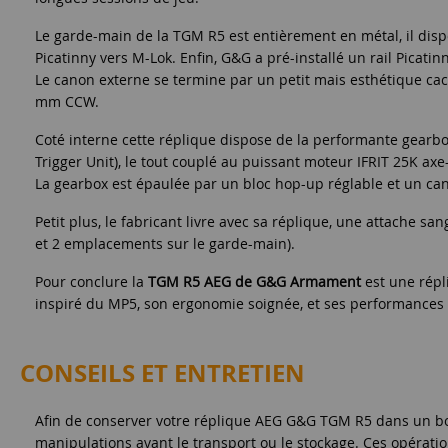
Le garde-main de la TGM R5 est entièrement en métal, il disp
Picatinny vers M-Lok. Enfin, G&G a pré-installé un rail Picati
Le canon externe se termine par un petit mais esthétique cac
mm CCW.
Coté interne cette réplique dispose de la performante gear
Trigger Unit), le tout couplé au puissant moteur IFRIT 25K ax
La gearbox est épaulée par un bloc hop-up réglable et un ca
Petit plus, le fabricant livre avec sa réplique, une attache s
et 2 emplacements sur le garde-main).
Pour conclure la
TGM R5 AEG de G&G Armament
est une répl
inspiré du MP5, son ergonomie soignée, et ses performances 
CONSEILS ET ENTRETIEN
Afin de conserver votre réplique AEG G&G TGM R5 dans un bo
manipulations avant le transport ou le stockage. Ces opérati