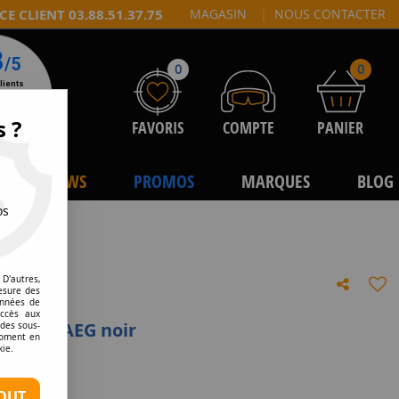
CE CLIENT 03.88.51.37.75
MAGASIN
|
NOUS CONTACTER
0
0
s ?
FAVORIS
COMPTE
PANIER
NEWS
PROMOS
MARQUES
BLOG
os
D'autres,
esure des
onnées de
accès aux
TGM R5 AEG noir
 des sous-
moment en
kie.
e avis !
OUT