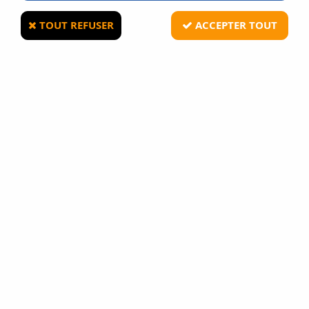
TOUT REFUSER
ACCEPTER TOUT
ARES
Réplique longue AEG Ares Kel-Tec RDB Tan