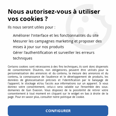
FRAIS DE PORT DPD OFFERTS EN FRANCE MÉTROPOLITAINE DÈS
79
€
D’ACHAT !
Nous autorisez-vous à utiliser
SERVICE CLIENT 03.88.51.37.75
vos cookies ?
0
Ils nous seront utiles pour :
Améliorer l'interface et les fonctionnalités du site
Mesurer les campagnes marketing et proposer des
Accueil
>
Répliques airsoft
>
Répliques longues
>
AEG
>
Réplique
mises à jour sur nos produits
longue AEG Ares Kel-Tec RDB Tan
Gérer l'authentification et surveiller les erreurs
techniques
Certains cookies sont nécessaires à des fins techniques, ils sont donc dispensés
de consentement. D'autres, non obligatoires, peuvent être utilisés pour la
personnalisation des annonces et du contenu, la mesure des annonces et du
contenu, la connaissance de l'audience et le développement de produits, les
données de géolocalisation précises et l'identification par le balayage de
l'appareil, le stockage et/ou l'accès aux informations sur un appareil. Si vous
donnez votre consentement, celui-ci sera valable sur l’ensemble des sous-
domaines de Gun Evasion. Vous disposez de la possibilité de retirer votre
consentement à tout moment en cliquant sur le widget en bas à droite de la
page. Pour en savoir plus, consulter notre politique de cookie.
CONFIGURER