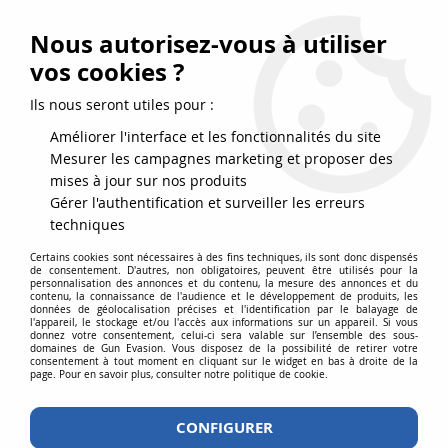
FRAIS DE PORT DPD OFFERTS EN FRANCE MÉTROPOLITAINE DÈS
79
€
D’ACHAT !
Nous autorisez-vous à utiliser
SERVICE CLIENT 03.88.51.37.75
vos cookies ?
0
Ils nous seront utiles pour :
Améliorer l'interface et les fonctionnalités du site
Mesurer les campagnes marketing et proposer des
Accueil
>
Répliques airsoft
>
Répliques longues
>
AEG
>
Réplique LT-02
mises à jour sur nos produits
G2 M4 CQBR NSR Dual Tone Tan et Noir pack complet
Gérer l'authentification et surveiller les erreurs
techniques
Certains cookies sont nécessaires à des fins techniques, ils sont donc dispensés
de consentement. D'autres, non obligatoires, peuvent être utilisés pour la
personnalisation des annonces et du contenu, la mesure des annonces et du
contenu, la connaissance de l'audience et le développement de produits, les
données de géolocalisation précises et l'identification par le balayage de
l'appareil, le stockage et/ou l'accès aux informations sur un appareil. Si vous
donnez votre consentement, celui-ci sera valable sur l’ensemble des sous-
domaines de Gun Evasion. Vous disposez de la possibilité de retirer votre
consentement à tout moment en cliquant sur le widget en bas à droite de la
page. Pour en savoir plus, consulter notre politique de cookie.
CONFIGURER