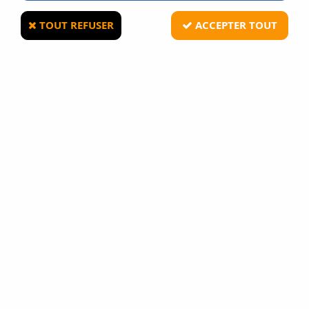
très courte portée, le fusil à pompe peut se concevoir en
seconde, voir en troisième dotation si il est porté dans un
TOUT REFUSER
ACCEPTER TOUT
carquois.
Les modèles airsoft sont nombreux :
M870 (en version
Breacher, police, Tactical, Steel Folding Stock), SPAS 12,
SAS 12, Flex-Stock, KSG , Shot-Gun...
TRIER & FILTRER
3 articles sur
3