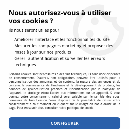
FRAIS DE PORT DPD OFFERTS EN FRANCE MÉTROPOLITAINE DÈS
79
€
D’ACHAT !
Nous autorisez-vous à utiliser
SERVICE CLIENT 03.88.51.37.75
vos cookies ?
0
Ils nous seront utiles pour :
Améliorer l'interface et les fonctionnalités du site
Mesurer les campagnes marketing et proposer des
Accueil
>
Répliques airsoft
>
Fusils à pompe
mises à jour sur nos produits
Gérer l'authentification et surveiller les erreurs
RÉPLIQUE DE FUSIL À POMPE
techniques
AIRSOFT SPRING ET GAZ, ABS ET
Certains cookies sont nécessaires à des fins techniques, ils sont donc dispensés
de consentement. D'autres, non obligatoires, peuvent être utilisés pour la
personnalisation des annonces et du contenu, la mesure des annonces et du
MÉTAL
contenu, la connaissance de l'audience et le développement de produits, les
données de géolocalisation précises et l'identification par le balayage de
l'appareil, le stockage et/ou l'accès aux informations sur un appareil. Si vous
donnez votre consentement, celui-ci sera valable sur l’ensemble des sous-
domaines de Gun Evasion. Vous disposez de la possibilité de retirer votre
consentement à tout moment en cliquant sur le widget en bas à droite de la
Un fusil à pompe airsoft est une réplique courte portée,
page. Pour en savoir plus, consulter notre politique de cookie.
inspirée directement des fusils à pompe réels.
CONFIGURER
Alternative idéale au PA pour l’engagement à courte et