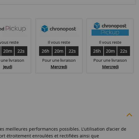
 vous reste
Il vous reste
Il vous reste
20m
21s
26h
20m
21s
26h
20m
21s
 une livraison
Pour une livraison
Pour une livraison
Jeudi
Mercredi
Mercredi
es meilleures performances possibles. L'utilisation d'acier de
rt étroitement enroulées et rectifiées ainsi que