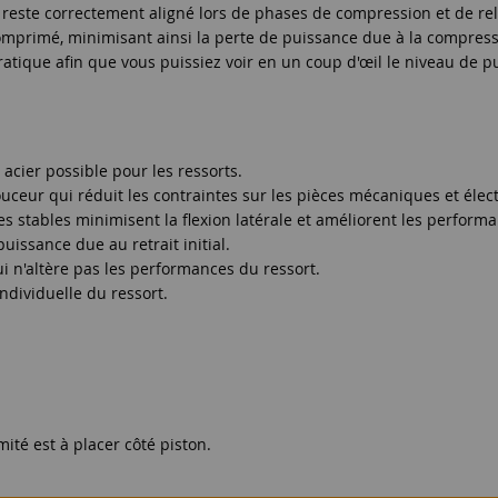
e reste correctement aligné lors de phases de compression et de re
omprimé, minimisant ainsi la perte de puissance due à la compress
tique afin que vous puissiez voir en un coup d'œil le niveau de p
r acier possible pour les ressorts.
ceur qui réduit les contraintes sur les pièces mécaniques et élect
tes stables minimisent la flexion latérale et améliorent les perform
issance due au retrait initial.
ui n'altère pas les performances du ressort.
ndividuelle du ressort.
mité est à placer côté piston.