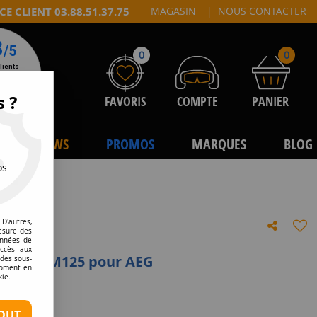
CE CLIENT 03.88.51.37.75
MAGASIN
|
NOUS CONTACTER
0
0
s ?
FAVORIS
COMPTE
PANIER
NEWS
PROMOS
MARQUES
BLOG
os
D'autres,
esure des
onnées de
accès aux
 Orange M125 pour AEG
 des sous-
moment en
kie.
tre avis
OUT