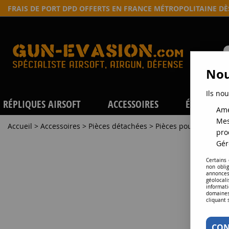
FRAIS DE PORT DPD OFFERTS EN FRANCE MÉTROPOLITAINE D
Nou
Ils nou
RÉPLIQUES AIRSOFT
ACCESSOIRES
ÉQUIPEME
Amé
Mes
Accueil
>
Accessoires
>
Pièces détachées
>
Pièces pour AEG
>
Re
pro
Gér
Certains
non obli
annonces
géolocal
informati
domaines
cliquant 
CON