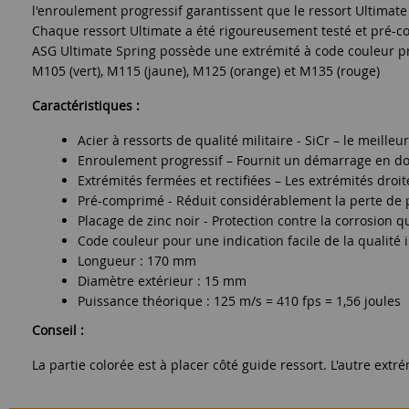
l'enroulement progressif garantissent que le ressort Ultimat
Chaque ressort Ultimate a été rigoureusement testé et pré-c
ASG Ultimate Spring possède une extrémité à code couleur pra
M105 (vert), M115 (jaune), M125 (orange) et M135 (rouge)
Caractéristiques :
Acier à ressorts de qualité militaire - SiCr – le meilleu
Enroulement progressif – Fournit un démarrage en dou
Extrémités fermées et rectifiées – Les extrémités droi
Pré-comprimé - Réduit considérablement la perte de pu
Placage de zinc noir - Protection contre la corrosion q
Code couleur pour une indication facile de la qualité i
Longueur : 170 mm
Diamètre extérieur : 15 mm
Puissance théorique : 125 m/s = 410 fps = 1,56 joules
Conseil :
La partie colorée est à placer côté guide ressort. L'autre extré