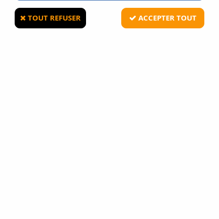
TOUT REFUSER
ACCEPTER TOUT
8FIELDS
Sangle 1 Point élastique fixation rapide