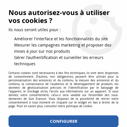
FRAIS DE PORT DPD OFFERTS EN FRANCE MÉTROPOLITAINE DÈS
79
€
D’ACHAT !
Nous autorisez-vous à utiliser
SERVICE CLIENT 03.88.51.37.75
vos cookies ?
0
Ils nous seront utiles pour :
Améliorer l'interface et les fonctionnalités du site
Mesurer les campagnes marketing et proposer des
Accueil
>
Accessoires
>
Accessoires airsoft
>
Sangles
>
Sangle 1 Point
mises à jour sur nos produits
élastique fixation rapide Tan-Coyote
Gérer l'authentification et surveiller les erreurs
techniques
Certains cookies sont nécessaires à des fins techniques, ils sont donc dispensés
de consentement. D'autres, non obligatoires, peuvent être utilisés pour la
personnalisation des annonces et du contenu, la mesure des annonces et du
contenu, la connaissance de l'audience et le développement de produits, les
données de géolocalisation précises et l'identification par le balayage de
l'appareil, le stockage et/ou l'accès aux informations sur un appareil. Si vous
donnez votre consentement, celui-ci sera valable sur l’ensemble des sous-
domaines de Gun Evasion. Vous disposez de la possibilité de retirer votre
consentement à tout moment en cliquant sur le widget en bas à droite de la
page. Pour en savoir plus, consulter notre politique de cookie.
CONFIGURER