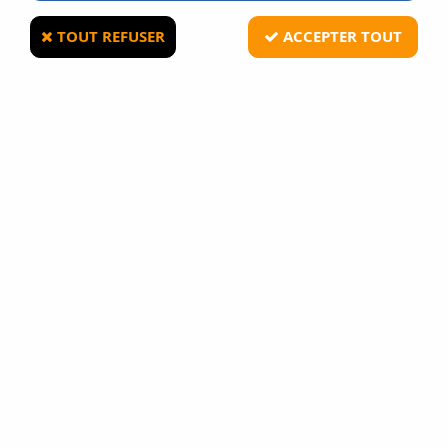
TOUT REFUSER
ACCEPTER TOUT
TACTICAL OPS
Sangle 2 points haute resistance Tactical
OPS Noir
4
Avis
Donnez votre avis
9
,
90
€
TTC