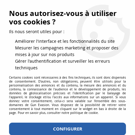
FRAIS DE PORT DPD OFFERTS EN FRANCE MÉTROPOLITAINE DÈS
79
€
D’ACHAT !
Nous autorisez-vous à utiliser
SERVICE CLIENT 03.88.51.37.75
vos cookies ?
0
Ils nous seront utiles pour :
Améliorer l'interface et les fonctionnalités du site
Mesurer les campagnes marketing et proposer des
Accueil
>
Accessoires
>
Accessoires airsoft
>
Sangles
>
Sangle 2 points
mises à jour sur nos produits
haute resistance Tactical OPS Noir
Gérer l'authentification et surveiller les erreurs
techniques
Certains cookies sont nécessaires à des fins techniques, ils sont donc dispensés
de consentement. D'autres, non obligatoires, peuvent être utilisés pour la
personnalisation des annonces et du contenu, la mesure des annonces et du
contenu, la connaissance de l'audience et le développement de produits, les
données de géolocalisation précises et l'identification par le balayage de
l'appareil, le stockage et/ou l'accès aux informations sur un appareil. Si vous
donnez votre consentement, celui-ci sera valable sur l’ensemble des sous-
domaines de Gun Evasion. Vous disposez de la possibilité de retirer votre
consentement à tout moment en cliquant sur le widget en bas à droite de la
page. Pour en savoir plus, consulter notre politique de cookie.
CONFIGURER