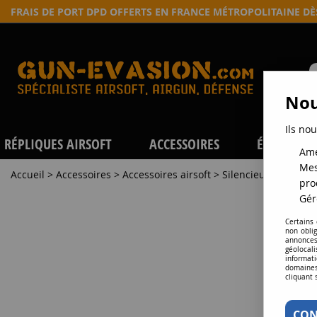
FRAIS DE PORT DPD OFFERTS EN FRANCE MÉTROPOLITAINE D
Nou
Ils nou
RÉPLIQUES AIRSOFT
ACCESSOIRES
ÉQUIPEME
Amé
Mes
Accueil
>
Accessoires
>
Accessoires airsoft
>
Silencieux et amplif
pro
Gér
Certains
non obli
annonces
géolocal
informati
domaines
cliquant 
CON