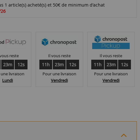
s 1 article(s) acheté(s) et 50€ de minimum d'achat
/26
 vous reste
Il vous reste
Il vous reste
23m
11s
11h
23m
11s
11h
23m
11s
 une livraison
Pour une livraison
Pour une livraison
Lundi
Vendredi
Vendredi