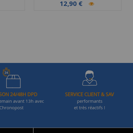
12,90 €
ISON 24/48H DPD
SERVICE CLIENT & SAV
demain avant 13h avec
performants
Chronopost
et très réactifs !