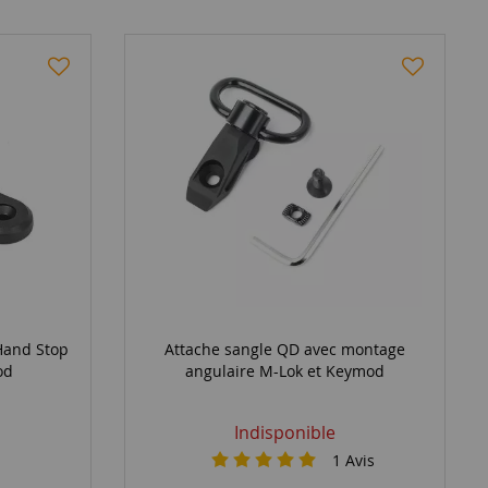
Hand Stop
Attache sangle QD avec montage
od
angulaire M-Lok et Keymod
Indisponible
1
Avis