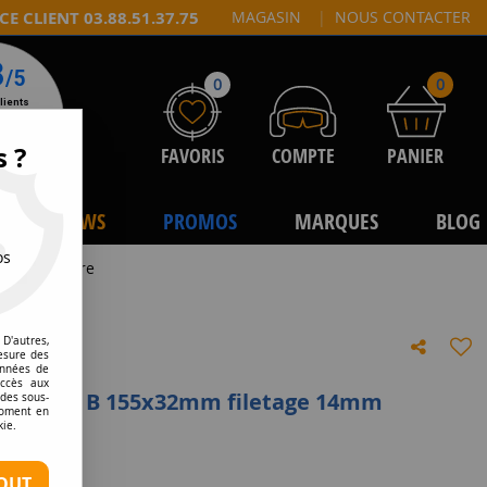
CE CLIENT 03.88.51.37.75
MAGASIN
|
NOUS CONTACTER
0
0
s ?
FAVORIS
COMPTE
PANIER
NEWS
PROMOS
MARQUES
BLOG
os
m antihoraire
D'autres,
esure des
onnées de
accès aux
TAL Type B 155x32mm filetage 14mm
 des sous-
moment en
kie.
e avis !
OUT