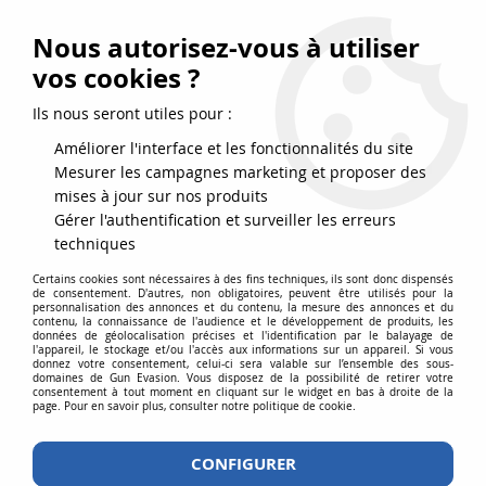
FRAIS DE PORT DPD OFFERTS EN FRANCE MÉTROPOLITAINE DÈS
79
€
D’ACHAT !
Nous autorisez-vous à utiliser
SERVICE CLIENT 03.88.51.37.75
vos cookies ?
0
Ils nous seront utiles pour :
Améliorer l'interface et les fonctionnalités du site
Mesurer les campagnes marketing et proposer des
Accueil
>
Equipements
>
Equipement
>
Holsters
>
Tactical Holster de
mises à jour sur nos produits
cuisse modulable droitier Tan
Gérer l'authentification et surveiller les erreurs
techniques
Certains cookies sont nécessaires à des fins techniques, ils sont donc dispensés
de consentement. D'autres, non obligatoires, peuvent être utilisés pour la
personnalisation des annonces et du contenu, la mesure des annonces et du
contenu, la connaissance de l'audience et le développement de produits, les
données de géolocalisation précises et l'identification par le balayage de
l'appareil, le stockage et/ou l'accès aux informations sur un appareil. Si vous
donnez votre consentement, celui-ci sera valable sur l’ensemble des sous-
domaines de Gun Evasion. Vous disposez de la possibilité de retirer votre
consentement à tout moment en cliquant sur le widget en bas à droite de la
page. Pour en savoir plus, consulter notre politique de cookie.
CONFIGURER