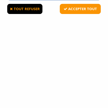
TOUT REFUSER
ACCEPTER TOUT
TACTICAL OPS
Tactical Holster de cuisse modulable
droitier Tan
8
Avis
Donnez votre avis
13
,
90
€
TTC