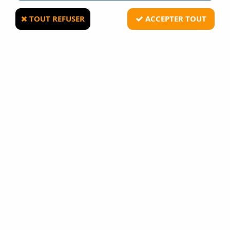
TOUT REFUSER
ACCEPTER TOUT
GUNEVASION
Valve HPA US compatible KJW / WE