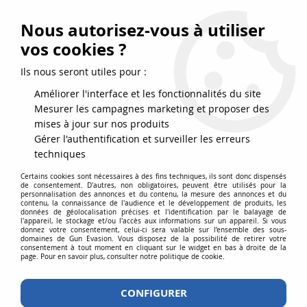
FRAIS DE PORT DPD OFFERTS EN FRANCE MÉTROPOLITAINE DÈS
79
€
D’ACHAT !
Nous autorisez-vous à utiliser
SERVICE CLIENT 03.88.51.37.75
vos cookies ?
0
Ils nous seront utiles pour :
Améliorer l'interface et les fonctionnalités du site
Mesurer les campagnes marketing et proposer des
Accueil
>
Accessoires
>
Pièces détachées
>
Système HPA
>
Valve HPA
mises à jour sur nos produits
US compatible KJW / WE
Gérer l'authentification et surveiller les erreurs
techniques
Certains cookies sont nécessaires à des fins techniques, ils sont donc dispensés
de consentement. D'autres, non obligatoires, peuvent être utilisés pour la
personnalisation des annonces et du contenu, la mesure des annonces et du
contenu, la connaissance de l'audience et le développement de produits, les
données de géolocalisation précises et l'identification par le balayage de
l'appareil, le stockage et/ou l'accès aux informations sur un appareil. Si vous
donnez votre consentement, celui-ci sera valable sur l’ensemble des sous-
domaines de Gun Evasion. Vous disposez de la possibilité de retirer votre
consentement à tout moment en cliquant sur le widget en bas à droite de la
page. Pour en savoir plus, consulter notre politique de cookie.
CONFIGURER