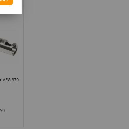
ur AEG 370
vis