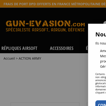
FRAIS DE PORT DPD OFFERTS EN FRANCE MÉTROPOLITAINE D
Nou
Ils nou
RÉPLIQUES AIRSOFT
ACCESSOIRES
ÉQUIPEME
Amé
Mes
Accueil
>
ACTION ARMY
pro
Gér
P
Certains
non obli
annonces
géolocal
informati
domaines
cliquant 
CON