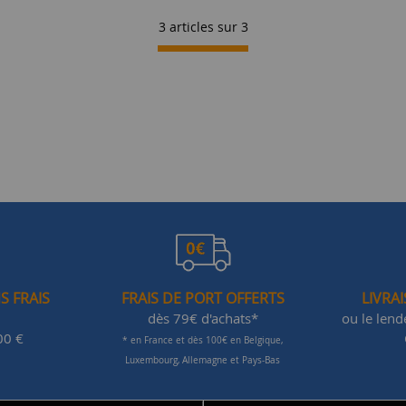
3 articles sur
3
S FRAIS
FRAIS DE PORT OFFERTS
LIVRA
dès 79€ d'achats*
ou le len
00 €
* en France et dès 100€ en Belgique,
Luxembourg, Allemagne et Pays-Bas