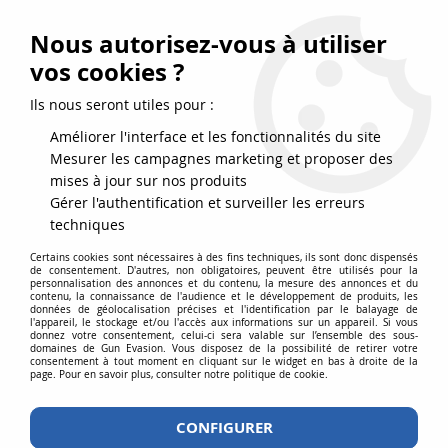
FRAIS DE PORT DPD OFFERTS EN FRANCE MÉTROPOLITAINE DÈS
79
€
D’ACHAT !
Nous autorisez-vous à utiliser
SERVICE CLIENT 03.88.51.37.75
vos cookies ?
0
Ils nous seront utiles pour :
Améliorer l'interface et les fonctionnalités du site
Mesurer les campagnes marketing et proposer des
Accueil
>
Airgun
>
Répliques billes acier 4.5
>
mises à jour sur nos produits
Répliques longues billes 4.5
>
Airgun Crosman R1 full auto CO2 billes
Gérer l'authentification et surveiller les erreurs
acier 4.5mm
techniques
Certains cookies sont nécessaires à des fins techniques, ils sont donc dispensés
de consentement. D'autres, non obligatoires, peuvent être utilisés pour la
personnalisation des annonces et du contenu, la mesure des annonces et du
contenu, la connaissance de l'audience et le développement de produits, les
données de géolocalisation précises et l'identification par le balayage de
l'appareil, le stockage et/ou l'accès aux informations sur un appareil. Si vous
donnez votre consentement, celui-ci sera valable sur l’ensemble des sous-
domaines de Gun Evasion. Vous disposez de la possibilité de retirer votre
consentement à tout moment en cliquant sur le widget en bas à droite de la
page. Pour en savoir plus, consulter notre politique de cookie.
CONFIGURER