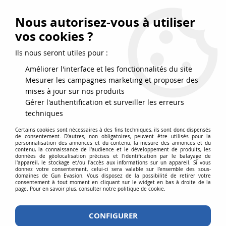
FRAIS DE PORT DPD OFFERTS EN FRANCE MÉTROPOLITAINE DÈS
79
€
D’ACHAT !
Nous autorisez-vous à utiliser
SERVICE CLIENT 03.88.51.37.75
vos cookies ?
0
Ils nous seront utiles pour :
Améliorer l'interface et les fonctionnalités du site
Mesurer les campagnes marketing et proposer des
Accueil
>
Airgun
>
Répliques billes acier 4.5
>
mises à jour sur nos produits
Répliques de poing billes 4.5
>
Airgun Glock 17 Gen4 Co2 Blowback
Gérer l'authentification et surveiller les erreurs
Noir Umarex 4,5 BBS
techniques
Certains cookies sont nécessaires à des fins techniques, ils sont donc dispensés
de consentement. D'autres, non obligatoires, peuvent être utilisés pour la
personnalisation des annonces et du contenu, la mesure des annonces et du
contenu, la connaissance de l'audience et le développement de produits, les
données de géolocalisation précises et l'identification par le balayage de
l'appareil, le stockage et/ou l'accès aux informations sur un appareil. Si vous
donnez votre consentement, celui-ci sera valable sur l’ensemble des sous-
domaines de Gun Evasion. Vous disposez de la possibilité de retirer votre
consentement à tout moment en cliquant sur le widget en bas à droite de la
page. Pour en savoir plus, consulter notre politique de cookie.
CONFIGURER