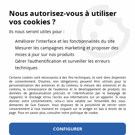
FRAIS DE PORT DPD OFFERTS EN FRANCE MÉTROPOLITAINE DÈS
79
€
D’ACHAT !
Nous autorisez-vous à utiliser
SERVICE CLIENT 03.88.51.37.75
vos cookies ?
0
Ils nous seront utiles pour :
Améliorer l'interface et les fonctionnalités du site
Mesurer les campagnes marketing et proposer des
Accueil
>
Répliques airsoft
>
Répliques de poing
>
CO2
>
COLT 1911
mises à jour sur nos produits
RAIL GUN CO2 BICOLORE BLOWBACK FULL METAL
Gérer l'authentification et surveiller les erreurs
techniques
Certains cookies sont nécessaires à des fins techniques, ils sont donc dispensés
de consentement. D'autres, non obligatoires, peuvent être utilisés pour la
personnalisation des annonces et du contenu, la mesure des annonces et du
contenu, la connaissance de l'audience et le développement de produits, les
données de géolocalisation précises et l'identification par le balayage de
l'appareil, le stockage et/ou l'accès aux informations sur un appareil. Si vous
donnez votre consentement, celui-ci sera valable sur l’ensemble des sous-
domaines de Gun Evasion. Vous disposez de la possibilité de retirer votre
consentement à tout moment en cliquant sur le widget en bas à droite de la
page. Pour en savoir plus, consulter notre politique de cookie.
CONFIGURER