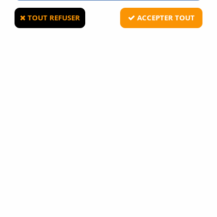
TOUT REFUSER
ACCEPTER TOUT
KWC
COLT 1911 RAIL GUN CO2 BICOLORE
BLOWBACK FULL METAL
10
Avis
Donnez votre avis
139
,
90
€
TTC