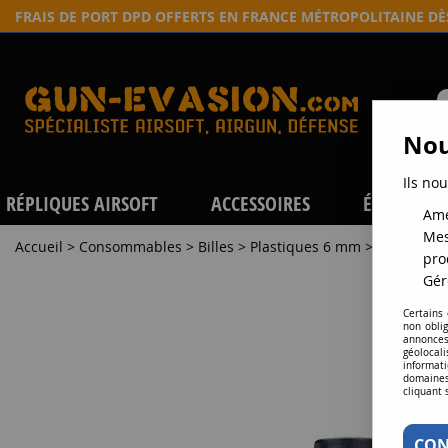
FRAIS DE PORT DPD OFFERTS EN FRANCE MÉTROPOLITAINE D
Nou
Ils nou
RÉPLIQUES AIRSOFT
ACCESSOIRES
ÉQUIPEME
Amé
Mes
Accueil
>
Consommables
>
Billes
>
Plastiques 6 mm
>
Billes Air
pro
Gér
Certains
non obli
annonces
géolocal
informati
domaines
cliquant 
CON