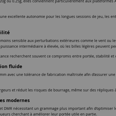
0g ou 0.25g, elles conviennent particulièrement aux plateformes 
t une excellente autonomie pour les longues sessions de jeu, les ent
ilité
t moins sensible aux perturbations extérieures comme le vent ou le
puissance intermédiaire à élevée, où les billes légères peuvent pe
stance recherchent souvent ce compromis entre portée, stabilité et 
ion fluide
 mm avec une tolérance de fabrication maîtrisée afin d’assurer une
hargeurs et réduit les risques de bourrage, même sur des répliques
ques modernes
et DMR nécessitant un grammage plus important afin d’optimiser le 
ueurs cherchant à améliorer leur portée utile en partie.