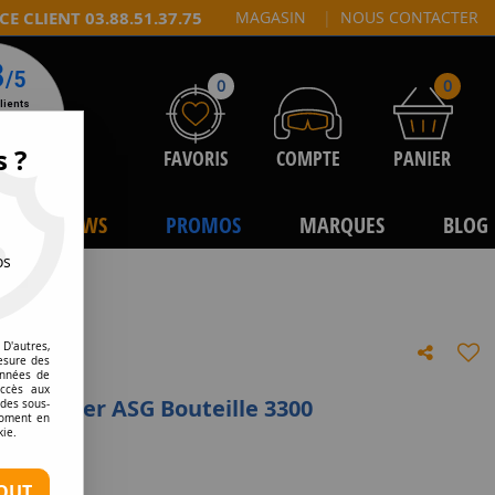
CE CLIENT 03.88.51.37.75
MAGASIN
|
NOUS CONTACTER
0
0
s ?
FAVORIS
COMPTE
PANIER
NEWS
PROMOS
MARQUES
BLOG
os
D'autres,
esure des
onnées de
accès aux
pha Blaster ASG Bouteille 3300
 des sous-
moment en
kie.
e avis !
OUT