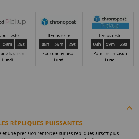
 vous reste
Il vous reste
Il vous reste
59m
28s
08h
59m
28s
08h
59m
28s
 une livraison
Pour une livraison
Pour une livraison
Lundi
Lundi
Lundi
 LES RÉPLIQUES PUISSANTES
 et une précision renforcée sur les répliques airsoft plus