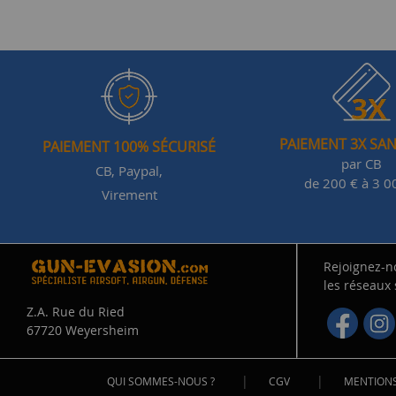
PAIEMENT 3X SAN
PAIEMENT 100% SÉCURISÉ
par CB
CB, Paypal,
de 200 € à 3 0
Virement
Rejoignez-n
les réseaux
Z.A. Rue du Ried
67720 Weyersheim
|
|
QUI SOMMES-NOUS ?
CGV
MENTIONS