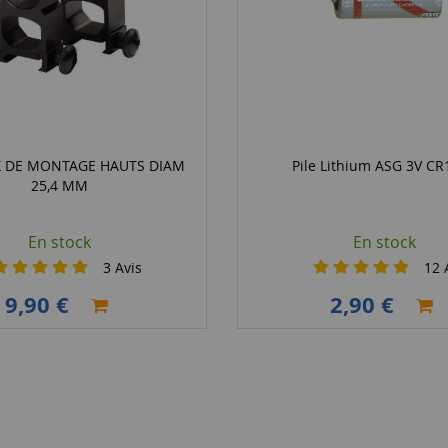
 DE MONTAGE HAUTS DIAM
Pile Lithium ASG 3V C
25,4 MM
En stock
En stock
3
Avis
12
A
9,90 €
2,90 €