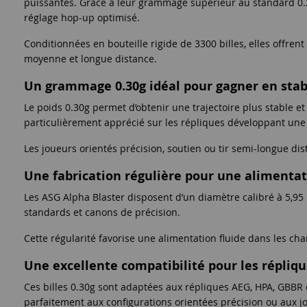
puissantes. Grâce à leur grammage supérieur au standard 0.2
réglage hop-up optimisé.
Conditionnées en bouteille rigide de 3300 billes, elles offren
moyenne et longue distance.
Un grammage 0.30g idéal pour gagner en stab
Le poids 0.30g permet d’obtenir une trajectoire plus stable e
particulièrement apprécié sur les répliques développant une 
Les joueurs orientés précision, soutien ou tir semi-longue di
Une fabrication régulière pour une alimentat
Les ASG Alpha Blaster disposent d’un diamètre calibré à 5,95
standards et canons de précision.
Cette régularité favorise une alimentation fluide dans les c
Une excellente compatibilité pour les répli
Ces billes 0.30g sont adaptées aux répliques AEG, HPA, GBBR 
parfaitement aux configurations orientées précision ou aux jo