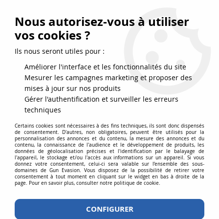
FRAIS DE PORT DPD OFFERTS EN FRANCE MÉTROPOLITAINE DÈS
79
€
D’ACHAT !
Nous autorisez-vous à utiliser
SERVICE CLIENT 03.88.51.37.75
vos cookies ?
0
Ils nous seront utiles pour :
Améliorer l'interface et les fonctionnalités du site
Mesurer les campagnes marketing et proposer des
Accueil
>
Défense
>
Fusées Pyro
>
Boite de 50 Fusées Detonantes
mises à jour sur nos produits
15mm Umarex
Gérer l'authentification et surveiller les erreurs
techniques
Certains cookies sont nécessaires à des fins techniques, ils sont donc dispensés
de consentement. D'autres, non obligatoires, peuvent être utilisés pour la
personnalisation des annonces et du contenu, la mesure des annonces et du
contenu, la connaissance de l'audience et le développement de produits, les
données de géolocalisation précises et l'identification par le balayage de
l'appareil, le stockage et/ou l'accès aux informations sur un appareil. Si vous
donnez votre consentement, celui-ci sera valable sur l’ensemble des sous-
domaines de Gun Evasion. Vous disposez de la possibilité de retirer votre
consentement à tout moment en cliquant sur le widget en bas à droite de la
page. Pour en savoir plus, consulter notre politique de cookie.
CONFIGURER