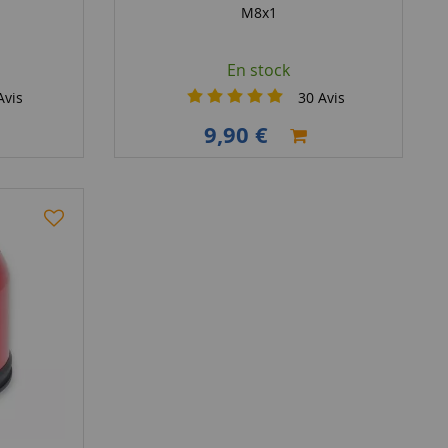
M8x1
En stock
vis
30
Avis
9,90 €