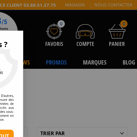
CE CLIENT 03.88.51.37.75
MAGASIN
|
NOUS CONTACTER
0
0
s ?
FAVORIS
COMPTE
PANIER
NEWS
PROMOS
MARQUES
BLOG
os
D'autres,
esure des
onnées de
accès aux
 des sous-
moment en
kie.
TRIER PAR
OUT