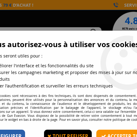
SERVI
ÈS
79 €
D’ACHAT !
s autorisez-vous à utiliser vos cookie
s seront utiles pour :
NTS
CONSOMMABLES
AIRGUN
DÉFENSE
liorer l'interface et les fonctionnalités du site
urer les campagnes marketing et proposer des mises à jour sur n
duits
er l'authentification et surveiller les erreurs techniques
FUSÉES PYRO
 cookies sont nécessaires à des fins techniques, ils sont donc dispensés de consentement. 
gatoires, peuvent être utilisés pour la personnalisation des annonces et du contenu, la m
 et du contenu, la connaissance de l'audience et le développement de produits, les d
isation précises et l'identification par le balayage de l'appareil, le stockage et/ou l'
ons sur un appareil. Si vous donnez votre consentement, celui-ci sera valable sur l’ensemble
 de Gun Evasion. Vous disposez de la possibilité de retirer votre consentement à tout 
sur le widget en bas à droite de la page. Pour en savoir plus, consulter notre politique de coo
PRIX
FIGURER
TOUT REFUSER
ACCEPTER T