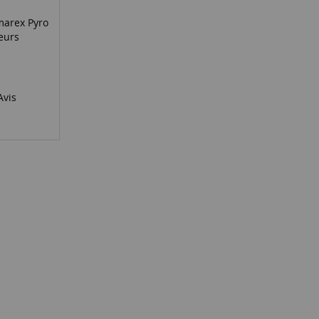
marex Pyro
eurs
vis