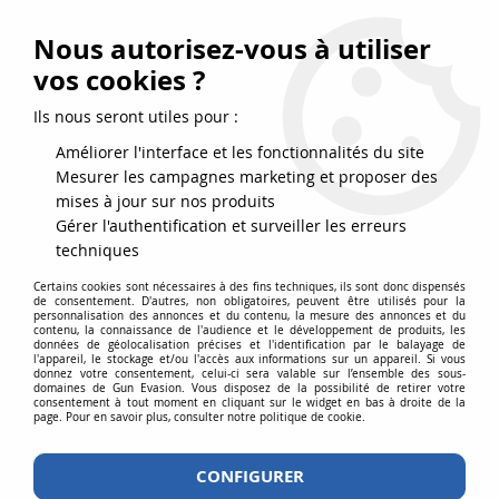
FRAIS DE PORT DPD OFFERTS EN FRANCE MÉTROPOLITAINE DÈS
79
€
D’ACHAT !
Nous autorisez-vous à utiliser
SERVICE CLIENT 03.88.51.37.75
vos cookies ?
0
Ils nous seront utiles pour :
Améliorer l'interface et les fonctionnalités du site
Mesurer les campagnes marketing et proposer des
Accueil
>
Consommables
>
Billes
>
Bio 6 mm
>
Bouteille 3300 Billes
mises à jour sur nos produits
Airsoft 0.32g BIO Alpha Blaster PLA ASG
Gérer l'authentification et surveiller les erreurs
techniques
Certains cookies sont nécessaires à des fins techniques, ils sont donc dispensés
de consentement. D'autres, non obligatoires, peuvent être utilisés pour la
personnalisation des annonces et du contenu, la mesure des annonces et du
contenu, la connaissance de l'audience et le développement de produits, les
données de géolocalisation précises et l'identification par le balayage de
l'appareil, le stockage et/ou l'accès aux informations sur un appareil. Si vous
donnez votre consentement, celui-ci sera valable sur l’ensemble des sous-
domaines de Gun Evasion. Vous disposez de la possibilité de retirer votre
consentement à tout moment en cliquant sur le widget en bas à droite de la
page. Pour en savoir plus, consulter notre politique de cookie.
CONFIGURER