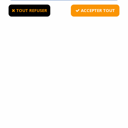
TOUT REFUSER
ACCEPTER TOUT
CYBERGUN
Colt M4 Airline Special Forces Mini Noir
Airsoft Corps Metal 1,2J
5
Avis
Donnez votre avis
199
,
90
€
TTC