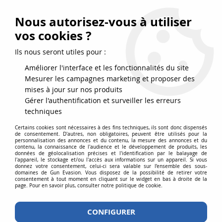
FRAIS DE PORT DPD OFFERTS EN FRANCE MÉTROPOLITAINE DÈS
79
€
D’ACHAT !
Nous autorisez-vous à utiliser
SERVICE CLIENT 03.88.51.37.75
vos cookies ?
0
Ils nous seront utiles pour :
Améliorer l'interface et les fonctionnalités du site
Mesurer les campagnes marketing et proposer des
Accueil
>
Répliques airsoft
>
Répliques longues
>
AEG
>
Colt M4 Airline
mises à jour sur nos produits
Special Forces Mini Noir Airsoft Corps Metal 1,2J
Gérer l'authentification et surveiller les erreurs
techniques
Certains cookies sont nécessaires à des fins techniques, ils sont donc dispensés
de consentement. D'autres, non obligatoires, peuvent être utilisés pour la
personnalisation des annonces et du contenu, la mesure des annonces et du
contenu, la connaissance de l'audience et le développement de produits, les
données de géolocalisation précises et l'identification par le balayage de
l'appareil, le stockage et/ou l'accès aux informations sur un appareil. Si vous
donnez votre consentement, celui-ci sera valable sur l’ensemble des sous-
domaines de Gun Evasion. Vous disposez de la possibilité de retirer votre
consentement à tout moment en cliquant sur le widget en bas à droite de la
page. Pour en savoir plus, consulter notre politique de cookie.
CONFIGURER