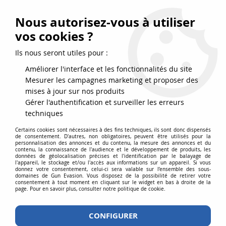
FRAIS DE PORT DPD OFFERTS EN FRANCE MÉTROPOLITAINE DÈS
79
€
D’ACHAT !
Nous autorisez-vous à utiliser
SERVICE CLIENT 03.88.51.37.75
vos cookies ?
0
Ils nous seront utiles pour :
Améliorer l'interface et les fonctionnalités du site
Mesurer les campagnes marketing et proposer des
Accueil
>
Accessoires
>
Accessoires airsoft
>
Lampes
mises à jour sur nos produits
Gérer l'authentification et surveiller les erreurs
LAMPE TACTIQUE POUR LE JEU
techniques
NOCTURNE OU LES PARTIES
Certains cookies sont nécessaires à des fins techniques, ils sont donc dispensés
de consentement. D'autres, non obligatoires, peuvent être utilisés pour la
personnalisation des annonces et du contenu, la mesure des annonces et du
D’AIRSOFT EN CQB
contenu, la connaissance de l'audience et le développement de produits, les
données de géolocalisation précises et l'identification par le balayage de
l'appareil, le stockage et/ou l'accès aux informations sur un appareil. Si vous
donnez votre consentement, celui-ci sera valable sur l’ensemble des sous-
domaines de Gun Evasion. Vous disposez de la possibilité de retirer votre
consentement à tout moment en cliquant sur le widget en bas à droite de la
Une lampe tactique est indispensable pour le jeu
page. Pour en savoir plus, consulter notre politique de cookie.
nocturne, mais surtout pour les parties en bâtiment
(CQB).
CONFIGURER
Nous vous proposons des lampes aux références