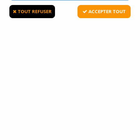
mondialement connues :
Klarus, Nitecore, Swiss Arms,
Strike Systems...
TOUT REFUSER
ACCEPTER TOUT
TRIER & FILTRER
20 articles sur
20