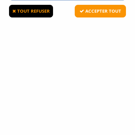
TOUT REFUSER
ACCEPTER TOUT
NOUVEAU
Lancer Tactical SLR Rifleworks Gen4 SD9 Aster II
Bluetooth AEG
En stock
369,90 €