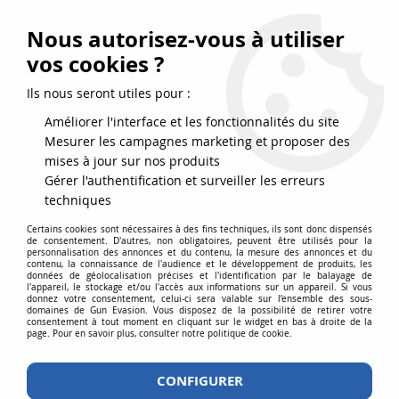
FRAIS DE PORT DPD OFFERTS EN FRANCE MÉTROPOLITAINE DÈS
79
€
D’ACHAT !
Nous autorisez-vous à utiliser
SERVICE CLIENT 03.88.51.37.75
vos cookies ?
0
Ils nous seront utiles pour :
Améliorer l'interface et les fonctionnalités du site
Mesurer les campagnes marketing et proposer des
Accueil
>
LANCER TACTICAL
mises à jour sur nos produits
Gérer l'authentification et surveiller les erreurs
PRODUITS DE LA MARQUE LANCER
techniques
TACTICAL
Certains cookies sont nécessaires à des fins techniques, ils sont donc dispensés
de consentement. D'autres, non obligatoires, peuvent être utilisés pour la
personnalisation des annonces et du contenu, la mesure des annonces et du
contenu, la connaissance de l'audience et le développement de produits, les
données de géolocalisation précises et l'identification par le balayage de
l'appareil, le stockage et/ou l'accès aux informations sur un appareil. Si vous
donnez votre consentement, celui-ci sera valable sur l’ensemble des sous-
16 articles sur
17
domaines de Gun Evasion. Vous disposez de la possibilité de retirer votre
consentement à tout moment en cliquant sur le widget en bas à droite de la
page. Pour en savoir plus, consulter notre politique de cookie.
CONFIGURER