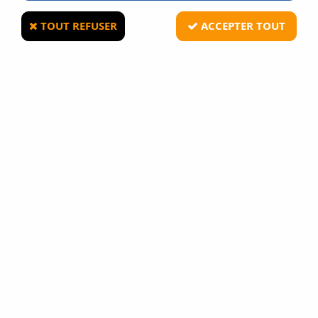
TOUT REFUSER
ACCEPTER TOUT
CYBERGUN
MALLETTE POUR REPLIQUE DE POING PETIT
MODELE
21
Avis
Donnez votre avis
5
,
90
€
TTC