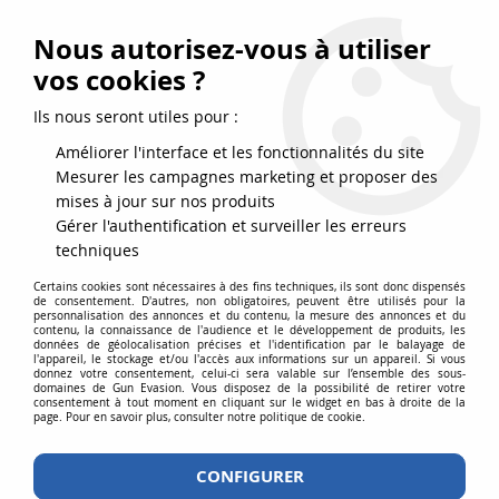
FRAIS DE PORT DPD OFFERTS EN FRANCE MÉTROPOLITAINE DÈS
79
€
D’ACHAT !
Nous autorisez-vous à utiliser
SERVICE CLIENT 03.88.51.37.75
vos cookies ?
0
Ils nous seront utiles pour :
Améliorer l'interface et les fonctionnalités du site
Mesurer les campagnes marketing et proposer des
Accueil
>
Equipements
>
Transport
>
Housses et Mallettes
>
MALLETTE
mises à jour sur nos produits
POUR REPLIQUE DE POING PETIT MODELE
Gérer l'authentification et surveiller les erreurs
techniques
Certains cookies sont nécessaires à des fins techniques, ils sont donc dispensés
de consentement. D'autres, non obligatoires, peuvent être utilisés pour la
personnalisation des annonces et du contenu, la mesure des annonces et du
contenu, la connaissance de l'audience et le développement de produits, les
données de géolocalisation précises et l'identification par le balayage de
l'appareil, le stockage et/ou l'accès aux informations sur un appareil. Si vous
donnez votre consentement, celui-ci sera valable sur l’ensemble des sous-
domaines de Gun Evasion. Vous disposez de la possibilité de retirer votre
consentement à tout moment en cliquant sur le widget en bas à droite de la
page. Pour en savoir plus, consulter notre politique de cookie.
CONFIGURER