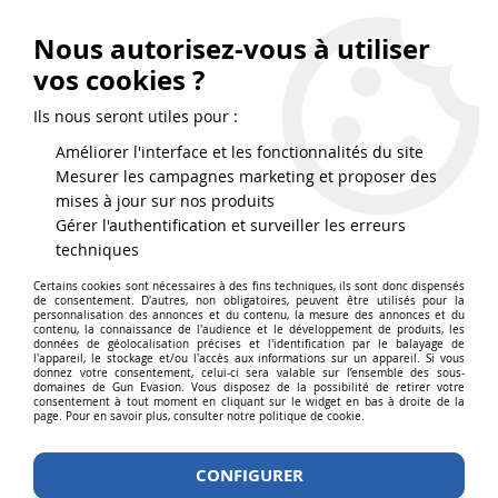
FRAIS DE PORT DPD OFFERTS EN FRANCE MÉTROPOLITAINE DÈS
79
€
D’ACHAT !
Nous autorisez-vous à utiliser
SERVICE CLIENT 03.88.51.37.75
vos cookies ?
0
Ils nous seront utiles pour :
Améliorer l'interface et les fonctionnalités du site
Mesurer les campagnes marketing et proposer des
Accueil
>
Accessoires
>
Accessoires airsoft
>
Poignées grip
>
Poignée
mises à jour sur nos produits
tactique TD Stubby Noire 85 mm pour rail Picatinny
Gérer l'authentification et surveiller les erreurs
techniques
Certains cookies sont nécessaires à des fins techniques, ils sont donc dispensés
de consentement. D'autres, non obligatoires, peuvent être utilisés pour la
personnalisation des annonces et du contenu, la mesure des annonces et du
contenu, la connaissance de l'audience et le développement de produits, les
données de géolocalisation précises et l'identification par le balayage de
l'appareil, le stockage et/ou l'accès aux informations sur un appareil. Si vous
donnez votre consentement, celui-ci sera valable sur l’ensemble des sous-
domaines de Gun Evasion. Vous disposez de la possibilité de retirer votre
consentement à tout moment en cliquant sur le widget en bas à droite de la
page. Pour en savoir plus, consulter notre politique de cookie.
CONFIGURER