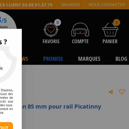
CE CLIENT 03.88.51.37.75
MAGASIN
|
NOUS CONTACTER
0
0
s ?
FAVORIS
COMPTE
PANIER
NEWS
PROMOS
MARQUES
BLOG
os
D'autres,
esure des
onnées de
accès aux
tubby Tan 85 mm pour rail Picatinny
 des sous-
moment en
kie.
e avis !
OUT