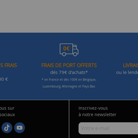
S FRAIS
FRAIS DE PORT OFFERTS
LIVRA
dès 79€ d'achats*
ou le len
00 €
* en France et dès 100€ en Belgique,
Luxembourg, Allemagne et Pays-Bas
ous sur
Inscrivez-vous
 sociaux
à notre newsletter