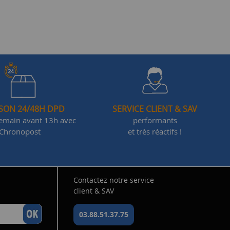
ISON 24/48H DPD
SERVICE CLIENT & SAV
demain avant 13h avec
performants
Chronopost
et très réactifs !
Contactez notre service
client & SAV
03.88.51.37.75