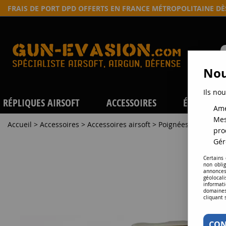
FRAIS DE PORT DPD OFFERTS EN FRANCE MÉTROPOLITAINE D
Nou
Ils nou
RÉPLIQUES AIRSOFT
ACCESSOIRES
ÉQUIPEME
Amé
Mes
Accueil
>
Accessoires
>
Accessoires airsoft
>
Poignées grip
>
Poi
pro
Gér
Certains
non obli
annonces
géolocal
informati
domaines
cliquant 
CON