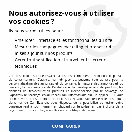
FRAIS DE PORT DPD OFFERTS EN FRANCE MÉTROPOLITAINE DÈS
79
€
D’ACHAT !
Nous autorisez-vous à utiliser
SERVICE CLIENT 03.88.51.37.75
vos cookies ?
0
Ils nous seront utiles pour :
Améliorer l'interface et les fonctionnalités du site
Mesurer les campagnes marketing et proposer des
Accueil
>
Répliques airsoft
>
Répliques longues
>
AEG
>
Réplique Airsoft
mises à jour sur nos produits
CZ Scorpion EVO 3-A1 AEG ASG
Gérer l'authentification et surveiller les erreurs
techniques
Certains cookies sont nécessaires à des fins techniques, ils sont donc dispensés
de consentement. D'autres, non obligatoires, peuvent être utilisés pour la
personnalisation des annonces et du contenu, la mesure des annonces et du
contenu, la connaissance de l'audience et le développement de produits, les
données de géolocalisation précises et l'identification par le balayage de
l'appareil, le stockage et/ou l'accès aux informations sur un appareil. Si vous
donnez votre consentement, celui-ci sera valable sur l’ensemble des sous-
domaines de Gun Evasion. Vous disposez de la possibilité de retirer votre
consentement à tout moment en cliquant sur le widget en bas à droite de la
page. Pour en savoir plus, consulter notre politique de cookie.
CONFIGURER