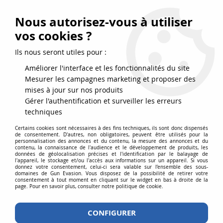
FRAIS DE PORT DPD OFFERTS EN FRANCE MÉTROPOLITAINE DÈS
79
€
D’ACHAT !
Nous autorisez-vous à utiliser
SERVICE CLIENT 03.88.51.37.75
vos cookies ?
0
Ils nous seront utiles pour :
Améliorer l'interface et les fonctionnalités du site
Mesurer les campagnes marketing et proposer des
Accueil
>
Répliques airsoft
>
Répliques longues
>
HPA
mises à jour sur nos produits
Gérer l'authentification et surveiller les erreurs
RÉPLIQUE AIRSOFT ÉQUIPÉE
techniques
D’USINE D’UN SYSTÉME HPA (HIGH
Certains cookies sont nécessaires à des fins techniques, ils sont donc dispensés
de consentement. D'autres, non obligatoires, peuvent être utilisés pour la
personnalisation des annonces et du contenu, la mesure des annonces et du
PRESSURE AIR)
contenu, la connaissance de l'audience et le développement de produits, les
données de géolocalisation précises et l'identification par le balayage de
l'appareil, le stockage et/ou l'accès aux informations sur un appareil. Si vous
donnez votre consentement, celui-ci sera valable sur l’ensemble des sous-
domaines de Gun Evasion. Vous disposez de la possibilité de retirer votre
consentement à tout moment en cliquant sur le widget en bas à droite de la
Pour répondre à l’engouement d’une catégorie de joueurs
page. Pour en savoir plus, consulter notre politique de cookie.
pour le HPA certains fabricants, comme ASG, proposent
des répliques airsoft montées d’usine avec ce système.
CONFIGURER
Grace à l’étanchéité de l’électro-valve, et à la constances