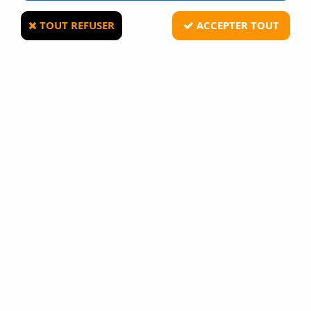
de la mécanique pilotée de façon électronique, une
réplique longue HPA offre régularité, portée et précision
TOUT REFUSER
ACCEPTER TOUT
pour des puissances très faibles.
TRIER & FILTRER
2 articles sur
2