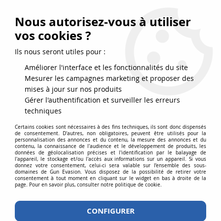
FRAIS DE PORT DPD OFFERTS EN FRANCE MÉTROPOLITAINE DÈS
79
€
D’ACHAT !
Nous autorisez-vous à utiliser
SERVICE CLIENT 03.88.51.37.75
vos cookies ?
0
Ils nous seront utiles pour :
Améliorer l'interface et les fonctionnalités du site
Mesurer les campagnes marketing et proposer des
Accueil
>
Répliques airsoft
>
Répliques de poing
>
CO2
>
REVOLVER
mises à jour sur nos produits
DAN WESSON CO2 2,5'' NOIR FULL METAL HI-POWER 1,4J
Gérer l'authentification et surveiller les erreurs
techniques
Certains cookies sont nécessaires à des fins techniques, ils sont donc dispensés
de consentement. D'autres, non obligatoires, peuvent être utilisés pour la
personnalisation des annonces et du contenu, la mesure des annonces et du
contenu, la connaissance de l'audience et le développement de produits, les
données de géolocalisation précises et l'identification par le balayage de
l'appareil, le stockage et/ou l'accès aux informations sur un appareil. Si vous
donnez votre consentement, celui-ci sera valable sur l’ensemble des sous-
domaines de Gun Evasion. Vous disposez de la possibilité de retirer votre
consentement à tout moment en cliquant sur le widget en bas à droite de la
page. Pour en savoir plus, consulter notre politique de cookie.
CONFIGURER