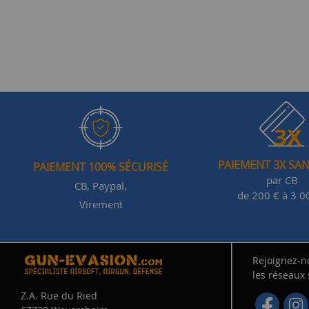
PAIEMENT 3X SAN
PAIEMENT 100% SÉCURISÉ
par CB
CB, Paypal,
de 200 € à 3 0
Virement
Rejoignez-n
les réseaux
Z.A. Rue du Ried