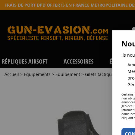
FRAIS DE PORT DPD OFFERTS EN FRANCE MÉTROPOLITAINE D
Nou
Ils nou
RÉPLIQUES AIRSOFT
ACCESSOIRES
ÉQUIPEME
Amé
Mes
Accueil
>
Equipements
>
Equipement
>
Gilets tactiques
>
VESTE
pro
Gér
Certains
non obli
annonces
géolocal
informati
domaines
cliquant 
CON