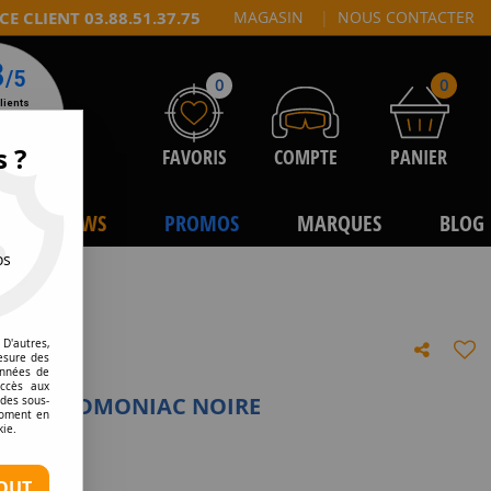
CE CLIENT 03.88.51.37.75
MAGASIN
|
NOUS CONTACTER
0
0
s ?
FAVORIS
COMPTE
PANIER
NEWS
PROMOS
MARQUES
BLOG
os
D'autres,
esure des
onnées de
accès aux
E RECON DMONIAC NOIRE
 des sous-
moment en
kie.
tre avis
OUT