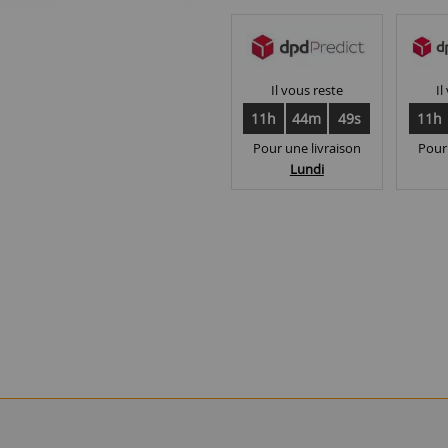
Il vous reste
Il
11h
44m
48s
11h
Pour une livraison
Pour
Lundi