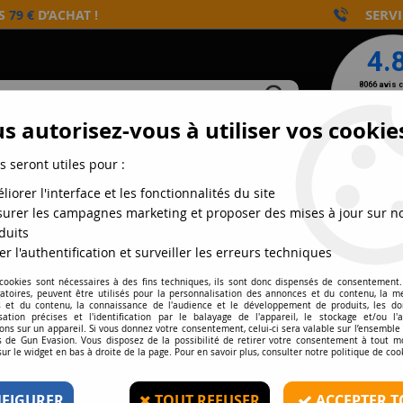
SERVI
ÈS
79 €
D’ACHAT !
s autorisez-vous à utiliser vos cookie
s seront utiles pour :
NTS
CONSOMMABLES
AIRGUN
DÉFENSE
liorer l'interface et les fonctionnalités du site
urer les campagnes marketing et proposer des mises à jour sur n
 TACTIQUE TYPE RECON DMONIAC NOIRE
duits
er l'authentification et surveiller les erreurs techniques
 cookies sont nécessaires à des fins techniques, ils sont donc dispensés de consentement. 
gatoires, peuvent être utilisés pour la personnalisation des annonces et du contenu, la m
D-MONIAC
 et du contenu, la connaissance de l'audience et le développement de produits, les d
isation précises et l'identification par le balayage de l'appareil, le stockage et/ou l'
VESTE TACTIQUE TYP
ons sur un appareil. Si vous donnez votre consentement, celui-ci sera valable sur l’ensemble
 de Gun Evasion. Vous disposez de la possibilité de retirer votre consentement à tout 
sur le widget en bas à droite de la page. Pour en savoir plus, consulter notre politique de coo
5
Avis
Donnez vo
FIGURER
TOUT REFUSER
ACCEPTER T