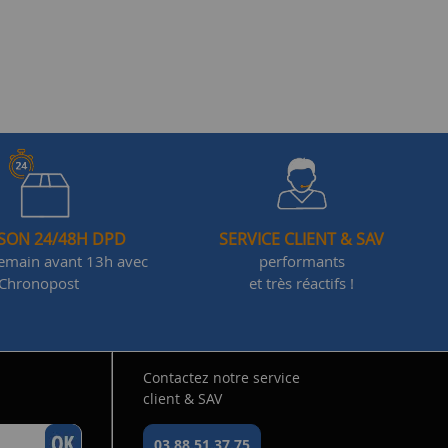
ISON 24/48H DPD
SERVICE CLIENT & SAV
demain avant 13h avec
performants
Chronopost
et très réactifs !
Contactez notre service
client & SAV
03.88.51.37.75