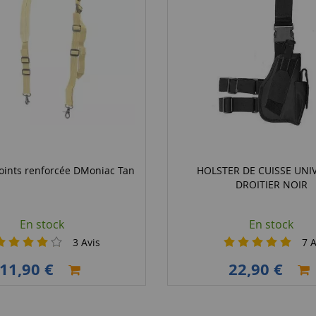
oints renforcée DMoniac Tan
HOLSTER DE CUISSE UNI
DROITIER NOIR
En stock
En stock
3
Avis
7
A
11,90 €
22,90 €