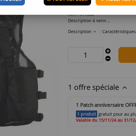
36
,
90
€
TTC
Réf. :
911302
Description à venir...
Description
Caractéristique
1 offre spéciale
1 Patch anniversaire OFF
1 produit
gratuit pour au plu
Valable du 15/11/24 au 31/12