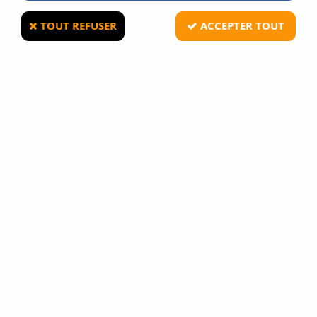
TOUT REFUSER
ACCEPTER TOUT
ASG
Bouteille 3300 Billes Airsoft 0.20g Q-
BLASTER ASG
30
Avis
Donnez votre avis
7
,
90
€
TTC