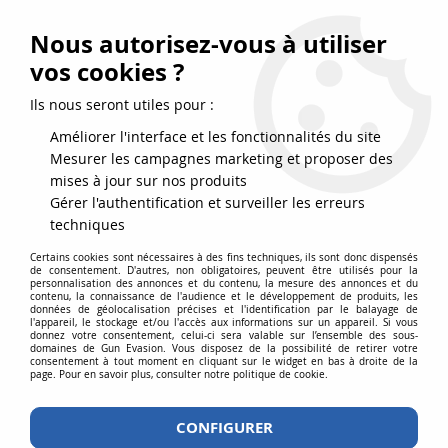
FRAIS DE PORT DPD OFFERTS EN FRANCE MÉTROPOLITAINE DÈS
79
€
D’ACHAT !
Nous autorisez-vous à utiliser
SERVICE CLIENT 03.88.51.37.75
vos cookies ?
0
Ils nous seront utiles pour :
Améliorer l'interface et les fonctionnalités du site
Mesurer les campagnes marketing et proposer des
Accueil
>
Consommables
>
Billes
>
Plastiques 6 mm
>
Bouteille 3300
mises à jour sur nos produits
Billes Airsoft 0.20g Q-BLASTER ASG
Gérer l'authentification et surveiller les erreurs
techniques
Certains cookies sont nécessaires à des fins techniques, ils sont donc dispensés
de consentement. D'autres, non obligatoires, peuvent être utilisés pour la
personnalisation des annonces et du contenu, la mesure des annonces et du
contenu, la connaissance de l'audience et le développement de produits, les
données de géolocalisation précises et l'identification par le balayage de
l'appareil, le stockage et/ou l'accès aux informations sur un appareil. Si vous
donnez votre consentement, celui-ci sera valable sur l’ensemble des sous-
domaines de Gun Evasion. Vous disposez de la possibilité de retirer votre
consentement à tout moment en cliquant sur le widget en bas à droite de la
page. Pour en savoir plus, consulter notre politique de cookie.
CONFIGURER