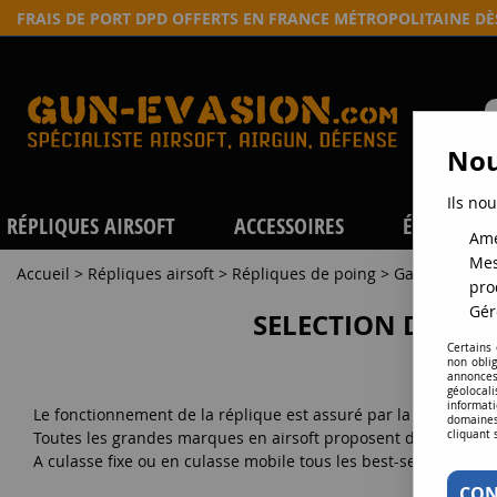
FRAIS DE PORT DPD OFFERTS EN FRANCE MÉTROPOLITAINE D
Nou
Ils nou
RÉPLIQUES AIRSOFT
ACCESSOIRES
ÉQUIPEME
Amé
Mes
Accueil
>
Répliques airsoft
>
Répliques de poing
>
Gaz
pro
Gér
SELECTION DE PIST
Certains
non obli
annonces
géolocal
informati
Le fonctionnement de la réplique est assuré par la charge d
domaines
cliquant 
Toutes les grandes marques en airsoft proposent des modèles
A culasse fixe ou en culasse mobile tous les best-sellers son
CON