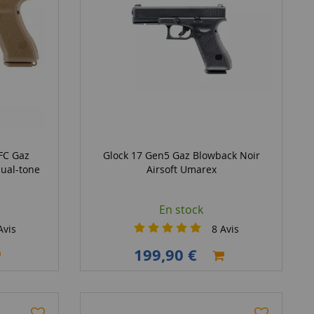
VFC Gaz
Glock 17 Gen5 Gaz Blowback Noir
dual-tone
Airsoft Umarex
En stock
vis
8
Avis
199,90 €