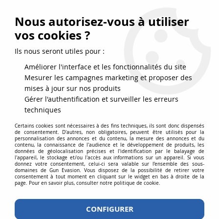
FRAIS DE PORT DPD OFFERTS EN FRANCE MÉTROPOLITAINE DÈS
79
€
D’ACHAT !
Nous autorisez-vous à utiliser
SERVICE CLIENT 03.88.51.37.75
vos cookies ?
0
Ils nous seront utiles pour :
Améliorer l'interface et les fonctionnalités du site
Mesurer les campagnes marketing et proposer des
Accueil
>
Répliques airsoft
>
Répliques de poing
>
Gaz
mises à jour sur nos produits
Gérer l'authentification et surveiller les erreurs
SELECTION DE PISTOLETS AIRSOFT
techniques
À GAZ POUR LE JEU OU LE TIR SUR
Certains cookies sont nécessaires à des fins techniques, ils sont donc dispensés
de consentement. D'autres, non obligatoires, peuvent être utilisés pour la
personnalisation des annonces et du contenu, la mesure des annonces et du
CIBLES
contenu, la connaissance de l'audience et le développement de produits, les
données de géolocalisation précises et l'identification par le balayage de
l'appareil, le stockage et/ou l'accès aux informations sur un appareil. Si vous
donnez votre consentement, celui-ci sera valable sur l’ensemble des sous-
domaines de Gun Evasion. Vous disposez de la possibilité de retirer votre
consentement à tout moment en cliquant sur le widget en bas à droite de la
Le fonctionnement de la réplique est assuré par la
page. Pour en savoir plus, consulter notre politique de cookie.
charge de gaz embarquée dans le chargeur.
Toutes les grandes marques en airsoft proposent des
CONFIGURER
modèles gaz dans leur catalogue en commençant par la