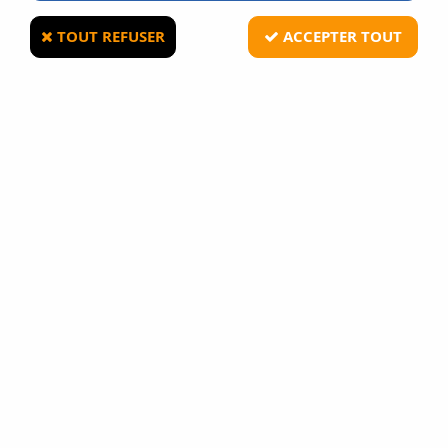
légende dans le domaine :
Marui
, avec son extraordinaire
MK 23
!
TOUT REFUSER
ACCEPTER TOUT
A culasse fixe ou en culasse mobile tous les best-sellers
sont présents dans cette gamme :
Colt 1911, Beretta M9,
Glock, CZ 75, CZ P-09, P 226, TT 33 ...
TRIER & FILTRER
27 articles sur
65