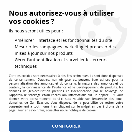
FRAIS DE PORT DPD OFFERTS EN FRANCE MÉTROPOLITAINE DÈS
79
€
D’ACHAT !
Nous autorisez-vous à utiliser
SERVICE CLIENT 03.88.51.37.75
vos cookies ?
0
Ils nous seront utiles pour :
Améliorer l'interface et les fonctionnalités du site
Mesurer les campagnes marketing et proposer des
Accueil
>
Equipements
>
Equipement
>
Portes chargeurs
mises à jour sur nos produits
Gérer l'authentification et surveiller les erreurs
PORTES CHARGEURS
techniques
Certains cookies sont nécessaires à des fins techniques, ils sont donc dispensés
de consentement. D'autres, non obligatoires, peuvent être utilisés pour la
personnalisation des annonces et du contenu, la mesure des annonces et du
contenu, la connaissance de l'audience et le développement de produits, les
données de géolocalisation précises et l'identification par le balayage de
l'appareil, le stockage et/ou l'accès aux informations sur un appareil. Si vous
donnez votre consentement, celui-ci sera valable sur l’ensemble des sous-
TRIER & FILTRER
domaines de Gun Evasion. Vous disposez de la possibilité de retirer votre
consentement à tout moment en cliquant sur le widget en bas à droite de la
page. Pour en savoir plus, consulter notre politique de cookie.
27 articles sur
50
CONFIGURER