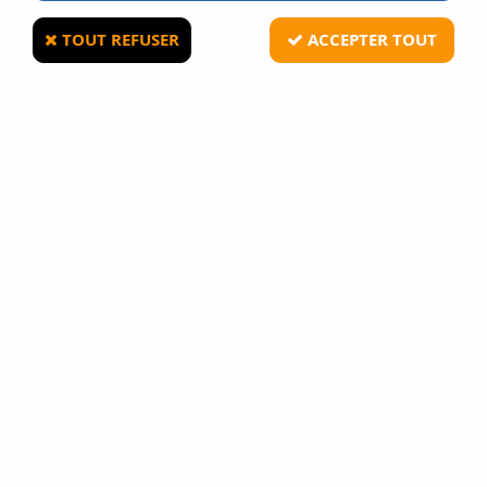
TOUT REFUSER
ACCEPTER TOUT
Poche Médicale MOLLE IFAK Tactique Airsoft Tan
En stock
11,90 €