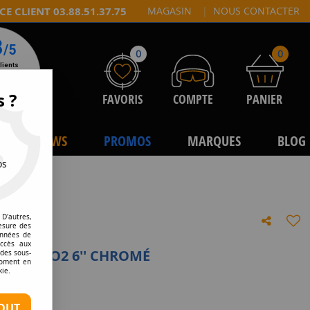
CE CLIENT 03.88.51.37.75
MAGASIN
|
NOUS CONTACTER
0
0
s ?
FAVORIS
COMPTE
PANIER
NEWS
PROMOS
MARQUES
BLOG
os
D'autres,
esure des
onnées de
accès aux
 715 CO2 6'' CHROMÉ
 des sous-
moment en
kie.
tre avis
OUT