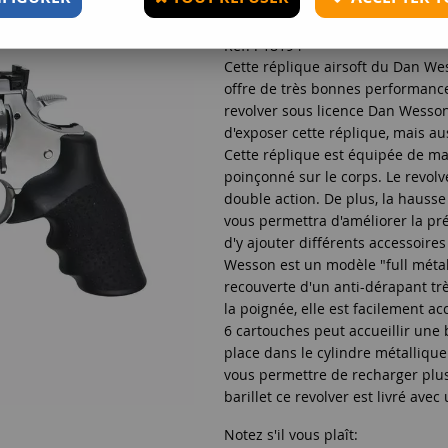
Réf. :
18194
Cette réplique airsoft du Dan We
offre de très bonnes performanc
revolver sous licence Dan Wesson
d'exposer cette réplique, mais au
Cette réplique est équipée de m
poinçonné sur le corps. Le revolv
double action. De plus, la hausse
vous permettra d'améliorer la pré
d'y ajouter différents accessoire
Wesson est un modèle "full méta
recouverte d'un anti-dérapant tr
la poignée, elle est facilement a
6 cartouches peut accueillir une 
place dans le cylindre métalliqu
vous permettre de recharger plus 
barillet ce revolver est livré ave
Notez s'il vous plaît: