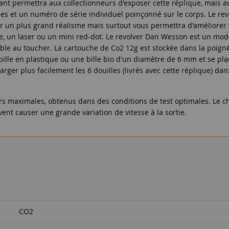
nt permettra aux collectionneurs d'exposer cette réplique, mais au
s et un numéro de série individuel poinçonné sur le corps. Le rev
ir un plus grand réalisme mais surtout vous permettra d'améliorer la
pe, un laser ou un mini red-dot. Le revolver Dan Wesson est un mo
le au toucher. La cartouche de Co2 12g est stockée dans la poignée
 bille en plastique ou une bille bio d'un diamètre de 6 mm et se 
rger plus facilement les 6 douilles (livrés avec cette réplique) dans
rs maximales, obtenus dans des conditions de test optimales. Le ch
nt causer une grande variation de vitesse à la sortie.
CO2