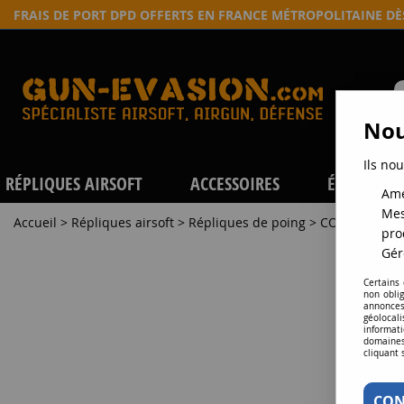
FRAIS DE PORT DPD OFFERTS EN FRANCE MÉTROPOLITAINE D
Nou
Ils nou
RÉPLIQUES AIRSOFT
ACCESSOIRES
ÉQUIPEME
Amé
Mes
Accueil
>
Répliques airsoft
>
Répliques de poing
>
CO2
>
REVOLV
pro
Gér
Certains
non obli
annonces
géolocal
informati
domaines
cliquant 
CON