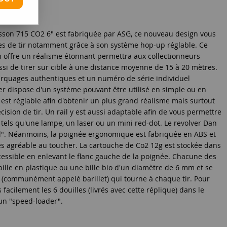
sson 715 CO2 6" est fabriquée par ASG, ce nouveau design vous
es de tir notamment grâce à son système hop-up réglable. Ce
 offre un réalisme étonnant permettra aux collectionneurs
ssi de tirer sur cible à une distance moyenne de 15 à 20 mètres.
arquages authentiques et un numéro de série individuel
er dispose d'un système pouvant être utilisé en simple ou en
 est réglable afin d'obtenir un plus grand réalisme mais surtout
cision de tir. Un rail y est aussi adaptable afin de vous permettre
s tels qu'une lampe, un laser ou un mini red-dot. Le revolver Dan
l". Néanmoins, la poignée ergonomique est fabriquée en ABS et
ès agréable au toucher. La cartouche de Co2 12g est stockée dans
ccessible en enlevant le flanc gauche de la poignée. Chacune des
bille en plastique ou une bille bio d'un diamètre de 6 mm et se
e (communément appelé barillet) qui tourne à chaque tir. Pour
facilement les 6 douilles (livrés avec cette réplique) dans le
c un "speed-loader".