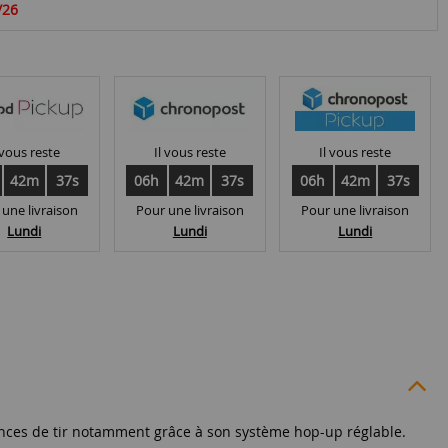
/26
 vous reste
Il vous reste
Il vous reste
42m
36s
06h
42m
36s
06h
42m
36s
 une livraison
Pour une livraison
Pour une livraison
Lundi
Lundi
Lundi
nces de tir notamment grâce à son système hop-up réglable.