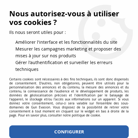
FRAIS DE PORT DPD OFFERTS EN FRANCE MÉTROPOLITAINE DÈS
79
€
D’ACHAT !
Nous autorisez-vous à utiliser
SERVICE CLIENT 03.88.51.37.75
vos cookies ?
0
Ils nous seront utiles pour :
Améliorer l'interface et les fonctionnalités du site
Mesurer les campagnes marketing et proposer des
Accueil
>
Soldes
>
Soldes Accessoires
mises à jour sur nos produits
Gérer l'authentification et surveiller les erreurs
SOLDES ACCESSOIRES
techniques
Certains cookies sont nécessaires à des fins techniques, ils sont donc dispensés
de consentement. D'autres, non obligatoires, peuvent être utilisés pour la
personnalisation des annonces et du contenu, la mesure des annonces et du
contenu, la connaissance de l'audience et le développement de produits, les
SOLDES ACCESSOIRES GUN-EVASION
données de géolocalisation précises et l'identification par le balayage de
l'appareil, le stockage et/ou l'accès aux informations sur un appareil. Si vous
donnez votre consentement, celui-ci sera valable sur l’ensemble des sous-
domaines de Gun Evasion. Vous disposez de la possibilité de retirer votre
consentement à tout moment en cliquant sur le widget en bas à droite de la
page. Pour en savoir plus, consulter notre politique de cookie.
TRIER & FILTRER
CONFIGURER