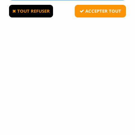
49 articles sur
49
TOUT REFUSER
ACCEPTER TOUT
VOIR LES ARTICLES PRÉCÉDENTS
LAMPE VERTE RECHARGEABLE AVEC BATTERIE ET
CHARGEUR VOITURE