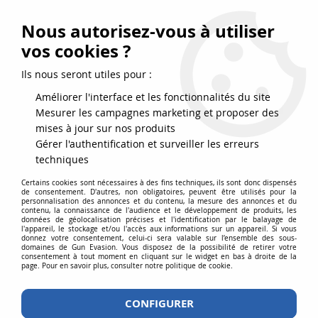
FRAIS DE PORT DPD OFFERTS EN FRANCE MÉTROPOLITAINE DÈS
79
€
D’ACHAT !
Nous autorisez-vous à utiliser
SERVICE CLIENT 03.88.51.37.75
vos cookies ?
0
Ils nous seront utiles pour :
Améliorer l'interface et les fonctionnalités du site
Mesurer les campagnes marketing et proposer des
Accueil
>
Répliques airsoft
>
Répliques de poing
>
Gaz
>
WE M92 Full
mises à jour sur nos produits
Metal Chrome Gaz Blowback Semi et Full Auto
Gérer l'authentification et surveiller les erreurs
techniques
Certains cookies sont nécessaires à des fins techniques, ils sont donc dispensés
de consentement. D'autres, non obligatoires, peuvent être utilisés pour la
personnalisation des annonces et du contenu, la mesure des annonces et du
contenu, la connaissance de l'audience et le développement de produits, les
données de géolocalisation précises et l'identification par le balayage de
l'appareil, le stockage et/ou l'accès aux informations sur un appareil. Si vous
donnez votre consentement, celui-ci sera valable sur l’ensemble des sous-
domaines de Gun Evasion. Vous disposez de la possibilité de retirer votre
consentement à tout moment en cliquant sur le widget en bas à droite de la
page. Pour en savoir plus, consulter notre politique de cookie.
CONFIGURER