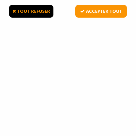
TOUT REFUSER
ACCEPTER TOUT
WE
WE M92 Full Metal Chrome Gaz Blowback